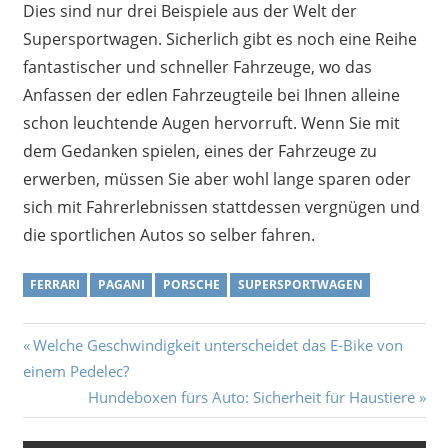
Dies sind nur drei Beispiele aus der Welt der
Supersportwagen. Sicherlich gibt es noch eine Reihe
fantastischer und schneller Fahrzeuge, wo das
Anfassen der edlen Fahrzeugteile bei Ihnen alleine
schon leuchtende Augen hervorruft. Wenn Sie mit
dem Gedanken spielen, eines der Fahrzeuge zu
erwerben, müssen Sie aber wohl lange sparen oder
sich mit Fahrerlebnissen stattdessen vergnügen und
die sportlichen Autos so selber fahren.
FERRARI
PAGANI
PORSCHE
SUPERSPORTWAGEN
Beitragsnavigation
Vorheriger
Welche Geschwindigkeit unterscheidet das E-Bike von
Beitrag:
einem Pedelec?
Nächster
Hundeboxen fürs Auto: Sicherheit für Haustiere
Beitrag: