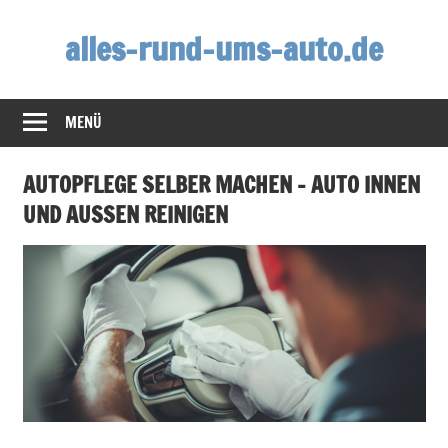
Zum
alles-rund-ums-auto.de
Inhalt
springen
MENÜ
AUTOPFLEGE SELBER MACHEN – AUTO INNEN
UND AUSSEN REINIGEN