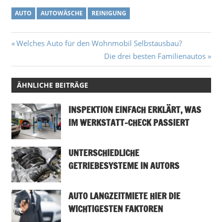
AUTO
AUTOWÄSCHE
REINIGUNG
Beitragsnavigation
Vorheriger
Welches Auto für den Wohnmobil Selbstausbau?
Beitrag:
Nächster
Die drei besten Familienautos
Beitrag:
ÄHNLICHE BEITRÄGE
INSPEKTION EINFACH ERKLÄRT, WAS
IM WERKSTATT-CHECK PASSIERT
UNTERSCHIEDLICHE
GETRIEBESYSTEME IN AUTORS
AUTO LANGZEITMIETE HIER DIE
WICHTIGESTEN FAKTOREN