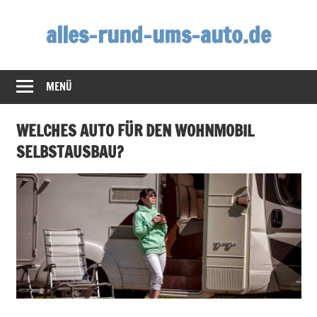
Zum
alles-rund-ums-auto.de
Inhalt
springen
MENÜ
WELCHES AUTO FÜR DEN WOHNMOBIL
SELBSTAUSBAU?