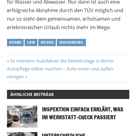
für Wasser und Abwasser. Nur dann ist auch eine
erfolgreiche Abnahme durch den TÜV möglich und
nur so steht dem gemeinsamen, erholsamen und
erlebnisreichen Urlaub nichts mehr im Wege.
KOMBI
LKW
REISEN
WOHNMOBIL
Beitragsnavigation
Vorheriger
So meistern Autofahrer die Verkehrslage in Berlin
Nächster
Beitrag:
Autopflege selber machen – Auto innen und außen
Beitrag:
reinigen
ÄHNLICHE BEITRÄGE
INSPEKTION EINFACH ERKLÄRT, WAS
IM WERKSTATT-CHECK PASSIERT
UNTERSCHIEDLICHE